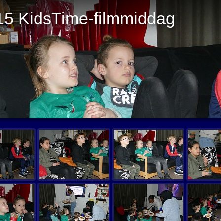
15 KidsTime-filmmiddag
Start 