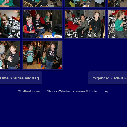
sTime Knutselmiddag
Volgende:
2020-01
21 afbeeldingen ·
jAlbum - Webalbum software
&
Turtle
·
Help