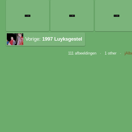
Vorige:
1997 Luyksgestel
111 afbeeldingen · 1 other ·
jAl