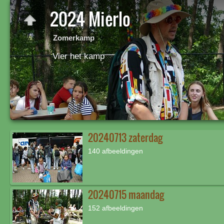
2024 Mierlo
Zomerkamp
Vier het kamp
20240713 zaterdag
140 afbeeldingen
20240715 maandag
152 afbeeldingen