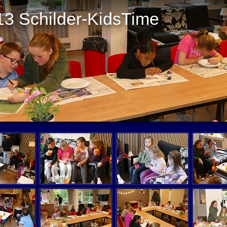
13 Schilder-KidsTime
Start 