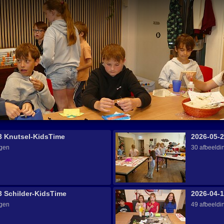
3 Knutsel-KidsTime
2026-05-
ngen
30 afbeeldi
3 Schilder-KidsTime
2026-04-1
ngen
49 afbeeldi