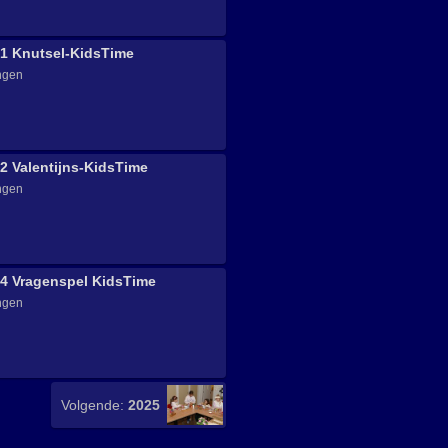
21 Knutsel-KidsTime
ngen
2 Valentijns-KidsTime
ngen
14 Vragenspel KidsTime
ngen
Volgende:
2025