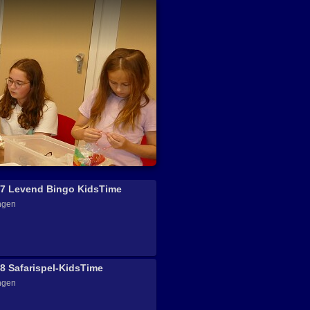
27 Levend Bingo KidsTime
ngen
8 Safarispel-KidsTime
ngen