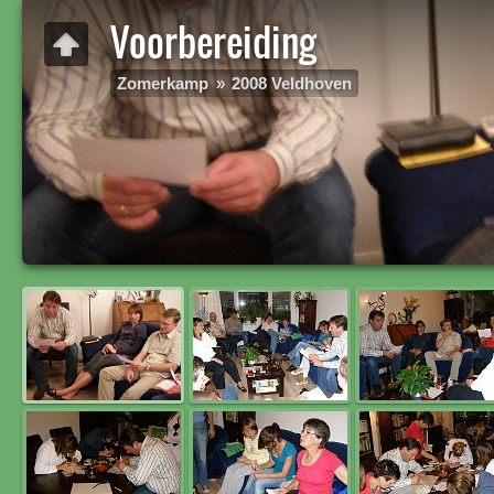
Voorbereiding
Zomerkamp
»
2008 Veldhoven